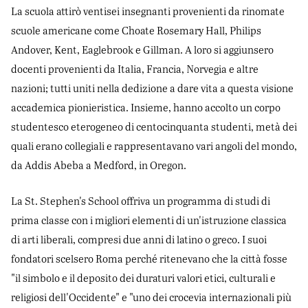
La scuola attirò ventisei insegnanti provenienti da rinomate
scuole americane come Choate Rosemary Hall, Philips
Andover, Kent, Eaglebrook e Gillman. A loro si aggiunsero
docenti provenienti da Italia, Francia, Norvegia e altre
nazioni; tutti uniti nella dedizione a dare vita a questa visione
accademica pionieristica. Insieme, hanno accolto un corpo
studentesco eterogeneo di centocinquanta studenti, metà dei
quali erano collegiali e rappresentavano vari angoli del mondo,
da Addis Abeba a Medford, in Oregon.
La St. Stephen's School offriva un programma di studi di
prima classe con i migliori elementi di un'istruzione classica
di arti liberali, compresi due anni di latino o greco. I suoi
fondatori scelsero Roma perché ritenevano che la città fosse
"il simbolo e il deposito dei duraturi valori etici, culturali e
religiosi dell'Occidente" e "uno dei crocevia internazionali più