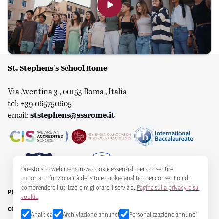
St. Stephens's School Rome
Via Aventina 3 , 00153 Roma , Italia
tel: +39 065750605
ststephens@sssrome.it
email:
Questo sito web memorizza cookie essenziali per consentire
importanti funzionalità del sito e cookie analitici per consentirci di
comprendere l'utilizzo e migliorare il servizio.
Pagina sulla privacy e sui
PRIVACY E COOKIE
cookie
COPYRIGHT ST STEPHEN'S SCHOOL CORPORATION 2025
Analitica
Archiviazione annunci
Personalizzazione annunci